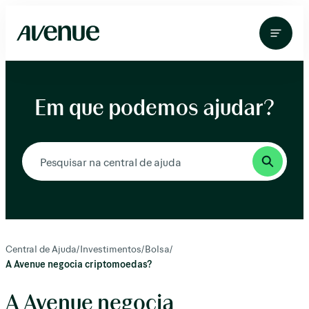
Pular
para
o
conteúdo
Em que podemos ajudar?
Central de Ajuda
/
Investimentos
/
Bolsa
/
A Avenue negocia criptomoedas?
A Avenue negocia