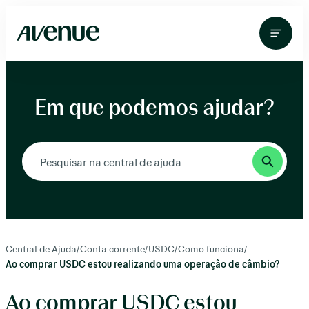
Pular
para
o
conteúdo
Em que podemos ajudar?
Central de Ajuda
/
Conta corrente
/
USDC
/
Como funciona
/
Ao comprar USDC estou realizando uma operação de câmbio?
Ao comprar USDC estou