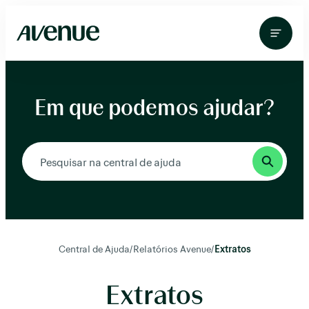
Pular
para
o
conteúdo
Em que podemos ajudar?
Central de Ajuda
/
Relatórios Avenue
/
Extratos
Extratos