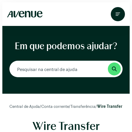
Pular
para
o
conteúdo
Em que podemos ajudar?
Central de Ajuda
/
Conta corrente
/
Transferência
/
Wire Transfer
Wire Transfer