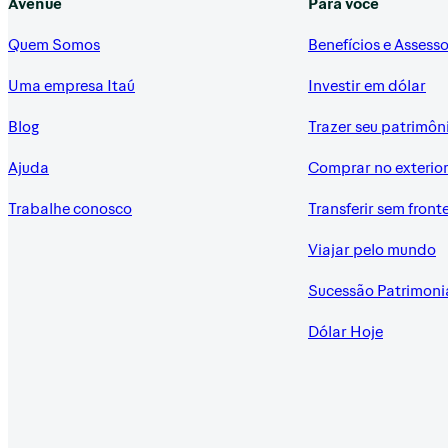
Avenue
Para você
Quem Somos
Benefícios e Assesso
Uma empresa Itaú
Investir em dólar
Blog
Trazer seu patrimôn
Ajuda
Comprar no exterio
Trabalhe conosco
Transferir sem front
Viajar pelo mundo
Sucessão Patrimoni
Dólar Hoje