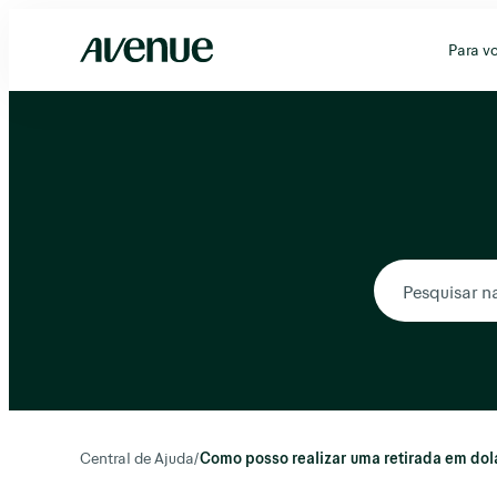
Pular
para
Para v
o
conteúdo
Central de Ajuda
/
Como posso realizar uma retirada em dol