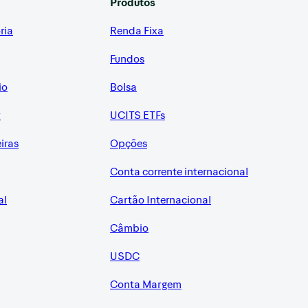
Produtos
ria
Renda Fixa
Fundos
io
Bolsa
r
UCITS ETFs
eiras
Opções
Conta corrente internacional
al
Cartão Internacional
Câmbio
USDC
Conta Margem