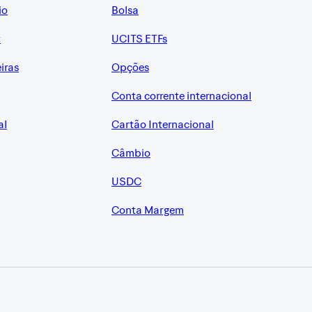
io
Bolsa
r
UCITS ETFs
eiras
Opções
Conta corrente internacional
al
Cartão Internacional
Câmbio
USDC
Conta Margem