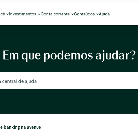
ocê
Investimentos
Conta corrente
Conteúdos
Ajuda
Em que podemos ajudar?
e banking na avenue