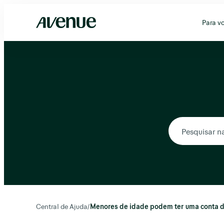
Pular
para
Para v
o
conteúdo
Central de Ajuda
/
Menores de idade podem ter uma conta d