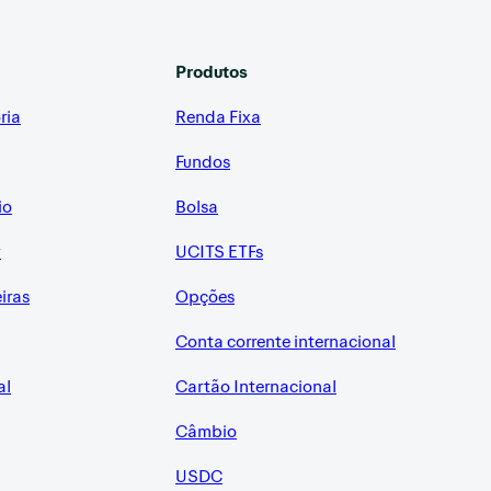
Produtos
ria
Renda Fixa
Fundos
io
Bolsa
r
UCITS ETFs
eiras
Opções
Conta corrente internacional
al
Cartão Internacional
Câmbio
USDC