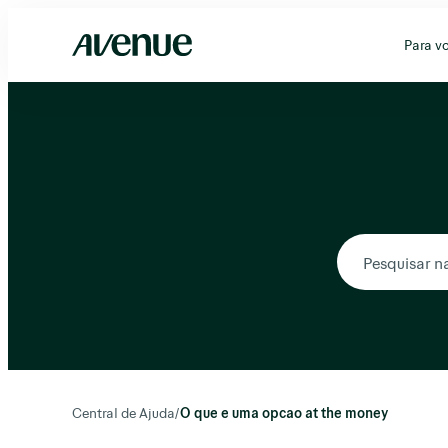
Pular
para
Para v
o
conteúdo
Central de Ajuda
/
O que e uma opcao at the money