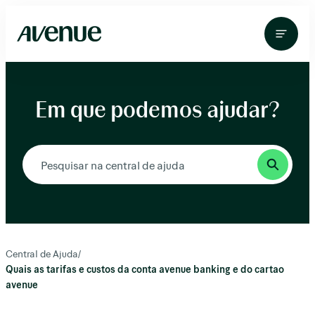
Pular
para
o
conteúdo
Em que podemos ajudar?
Central de Ajuda
/
Quais as tarifas e custos da conta avenue banking e do cartao
avenue