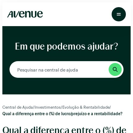
Pular
para
o
conteúdo
Em que podemos ajudar?
Central de Ajuda
/
Investimentos
/
Evolução & Rentabilidade
/
Qual a diferença entre o (%) de lucro/prejuízo e a rentabilidade?
Qual a diferença entre o (%) de