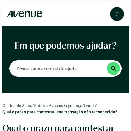
Pular
para
o
conteúdo
Em que podemos ajudar?
Central de Ajuda
/
Sobre a Avenue
/
Segurança
/
Fraude
/
Qual o prazo para contestar uma transação não reconhecida?
Qual o prazo para contestar