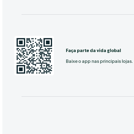
Faça parte da vida global
Baixe o app nas principais lojas.