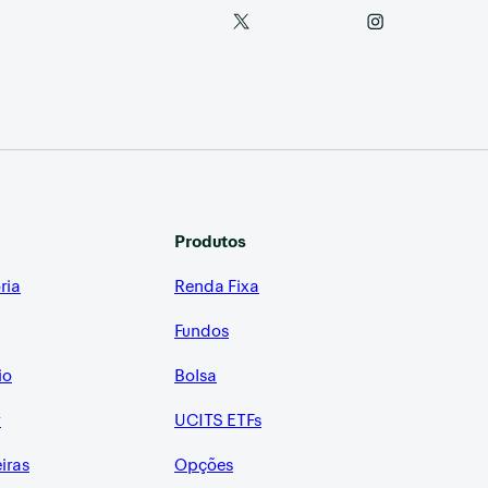
Produtos
ria
Renda Fixa
Fundos
io
Bolsa
r
UCITS ETFs
eiras
Opções