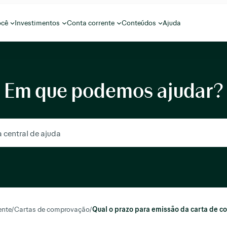
ocê
Investimentos
Conta corrente
Conteúdos
Ajuda
Em que podemos ajudar?
ente
/
Cartas de comprovação
/
Qual o prazo para emissão da carta de 