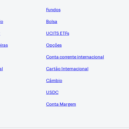
Fundos
io
Bolsa
r
UCITS ETFs
eiras
Opções
Conta corrente internacional
al
Cartão Internacional
Câmbio
USDC
Conta Margem