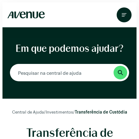
Pular
para
o
conteúdo
Em que podemos ajudar?
Central de Ajuda
/
Investimentos
/
Transferência de Custódia
Transferência de