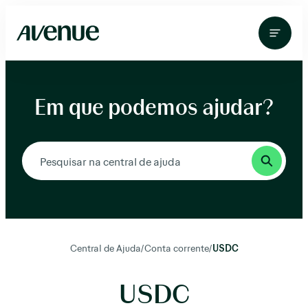
Pular
para
o
conteúdo
Em que podemos ajudar?
Central de Ajuda
/
Conta corrente
/
USDC
USDC