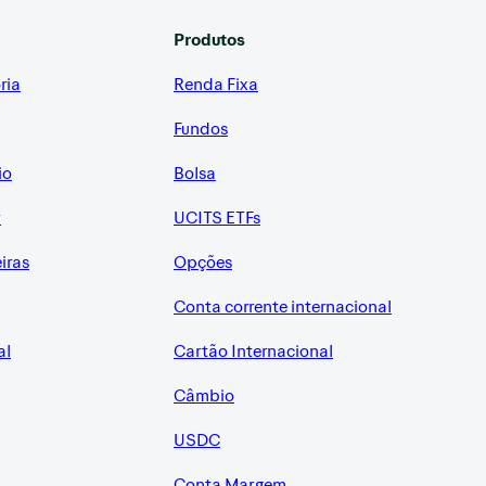
Produtos
ria
Renda Fixa
Fundos
io
Bolsa
r
UCITS ETFs
eiras
Opções
Conta corrente internacional
al
Cartão Internacional
Câmbio
USDC
Conta Margem