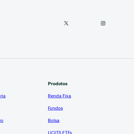
Produtos
ria
Renda Fixa
Fundos
io
Bolsa
r
UCITS ETFs