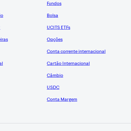
Fundos
io
Bolsa
r
UCITS ETFs
eiras
Opções
Conta corrente internacional
al
Cartão Internacional
Câmbio
USDC
Conta Margem