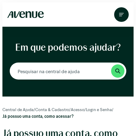
Pular
para
o
conteúdo
Em que podemos ajudar?
Central de Ajuda
/
Conta & Cadastro
/
Acesso
/
Login e Senha
/
Já possuo uma conta, como acessar?
Já possuo uma conta, como