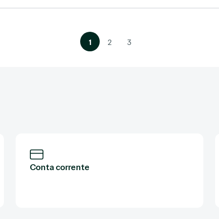
1
2
3
Conta corrente