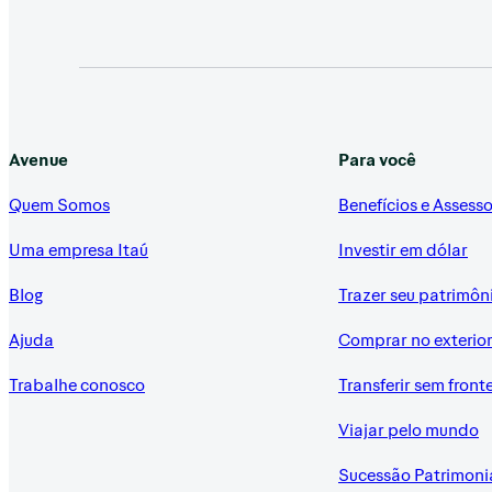
Avenue
Para você
Quem Somos
Benefícios e Assesso
Uma empresa Itaú
Investir em dólar
Blog
Trazer seu patrimôn
Ajuda
Comprar no exterio
Trabalhe conosco
Transferir sem front
Viajar pelo mundo
Sucessão Patrimoni