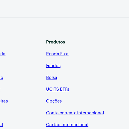
Produtos
ria
Renda Fixa
Fundos
io
Bolsa
r
UCITS ETFs
eiras
Opções
Conta corrente internacional
al
Cartão Internacional