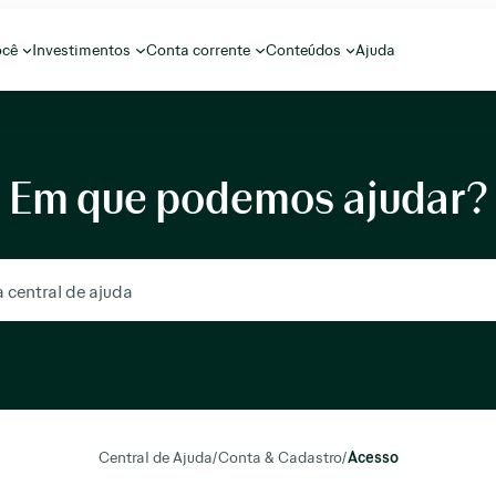
ocê
Investimentos
Conta corrente
Conteúdos
Ajuda
Em que podemos ajudar?
Central de Ajuda
/
Conta & Cadastro
/
Acesso