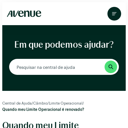
Pular
para
o
conteúdo
Em que podemos ajudar?
Central de Ajuda
/
Câmbio
/
Limite Operacional
/
Quando meu Limite Operacional é renovado?
Quando meu Limite