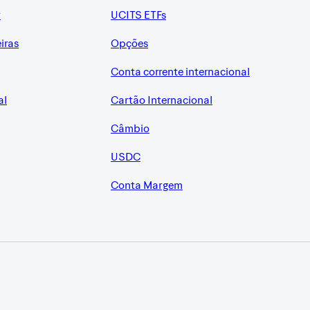
r
UCITS ETFs
eiras
Opções
Conta corrente internacional
al
Cartão Internacional
Câmbio
USDC
Conta Margem