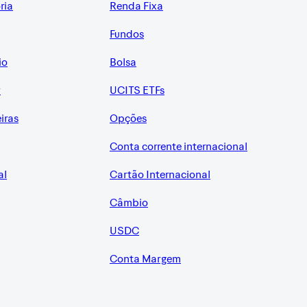
ria
Renda Fixa
Fundos
io
Bolsa
r
UCITS ETFs
eiras
Opções
Conta corrente internacional
al
Cartão Internacional
Câmbio
USDC
Conta Margem